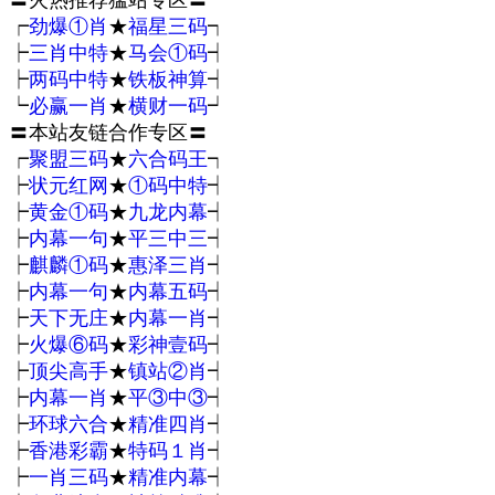
〓火热推荐猛站专区〓
┍
劲爆①肖
★
福星三码
┑
┝
三肖中特
★
马会①码
┥
┝
两码中特
★
铁板神算
┥
┕
必赢一肖
★
横财一码
┙
〓本站友链合作专区〓
┍
聚盟三码
★
六合码王
┑
┝
状元红网
★
①码中特
┥
┝
黄金①码
★
九龙内幕
┥
┝
内幕一句
★
平三中三
┥
┝
麒麟①码
★
惠泽三肖
┥
┝
内幕一句
★
内幕五码
┥
┝
天下无庄
★
内幕一肖
┥
┝
火爆⑥码
★
彩神壹码
┥
┝
顶尖高手
★
镇站②肖
┥
┝
内幕一肖
★
平③中③
┥
┝
环球六合
★
精准四肖
┥
┝
香港彩霸
★
特码１肖
┥
┝
一肖三码
★
精准内幕
┥