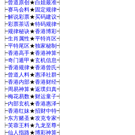
┝
曾道原创
★
白姐最准
┥
┝
赛马会料
★
固定规律
┥
┝
解说彩票
★
买码建议
┥
┝
彩票茶话
★
特码规律
┥
┝
规律秘诀
★
香港博彩
┥
┝
生肖属性
★
平特肖区
┥
┝
平特尾区
★
独家秘制
┥
┝
香港高手
★
香港神算
┥
┝
奇门遁甲
★
玄机信息
┥
┝
香港规律
★
香港曾氏
┥
┝
曾道人料
★
惠泽社群
┥
┝
香港内部
★
香港财经
┥
┝
周易神算
★
返璞归真
┥
┝
梅花易数
★
财运童子
┥
┝
内部玄机
★
香港惠泽
┥
┝
香港红妹
★
招财中特
┥
┝
东方赌圣
★
攻克专家
┥
┝
芙蓉王料
★
九龙至尊
┥
┝
仙人指路
★
博彩神算
┥